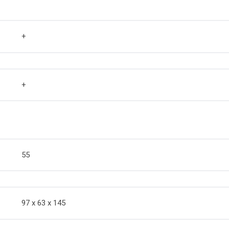
+
+
55
97 х 63 х 145