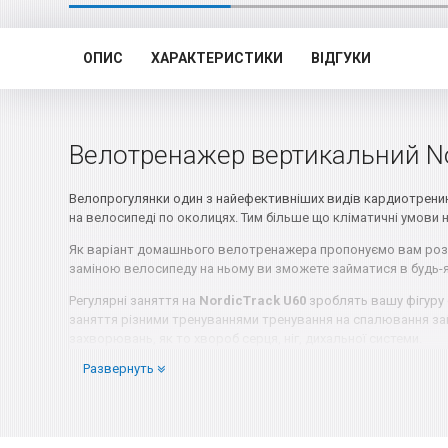
ОПИС
ХАРАКТЕРИСТИКИ
ВІДГУКИ
Велотренажер вертикальний No
Велопрогулянки один з найефективніших видів кардиотренинга
на велосипеді по околицях. Тим більше що кліматичні умов
Як варіант домашнього велотренажера пропонуємо вам розгл
заміною велосипеду на ньому ви зможете займатися в будь-як
Регулярні заняття на
NordicTrack U60
зроблять вашу фігуру 
заняття різними тренуваннями тренування на спалювання зайв
захворювань, як то хвороб серця, ніг, дихальної системи.
Развернуть
Так під час їзди навантаження розподіляється на всі м'язи ні
педалювати стоячи. При навантаженні, що імітує їзду під гір
забезпечити організму відмінну аеробне навантаження, що до
В ході тренування на
NordicTrack U60
ви не будете відволік