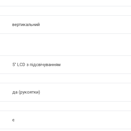
вертикальний
5" LCD з підсвічуванням
да (рукоятки)
є