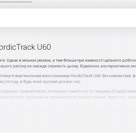
rdicTrack U60
. Однак в міських умовах, а тим більше при наявності щільного робочо
и нашого регіону не завжди сприяють цьому. Відмінною альтернативою 
янути вертикальний велотренажер NordicTrack U60. Він компактний, фу
у погоду, в будь-який зручний для вас час.
стрункою, привабливою, поліпшать самопочуття. Завдяки 25 цифровим 
их калорій, програми на зниження ваги, кардиотренинг. Крім того, зан
г, особливо литкові, чотириглаві м'язи стегон, сідничні м'язи. Щоб включ
ку, активно працює дихальна система, тренується серце, підвищується то
зволяє позбутися від стресу, знизити вміст холестерину в крові, знизит
атися на дрібниці. Вся конструкція передбачає максимальний комфорт ко