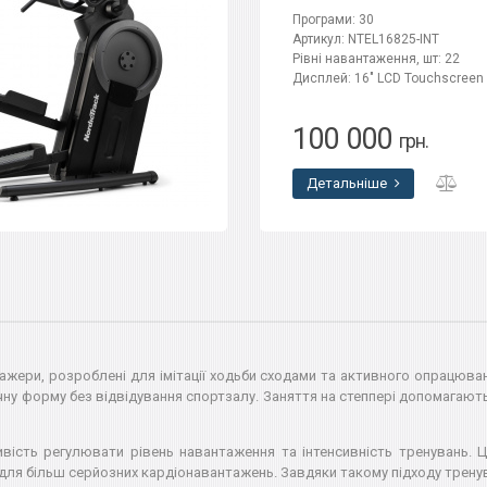
Програми: 30
Артикул: NTEL16825-INT
Рівні навантаження, шт: 22
Дисплей: 16" LCD Touchscreen
100 000
грн.
Детальніше
ажери, розроблені для імітації ходьби сходами та активного опрацюван
ну форму без відвідування спортзалу. Заняття на степпері допомагають
вість регулювати рівень навантаження та інтенсивність тренувань. 
для більш серйозних кардіонавантажень. Завдяки такому підходу тренув