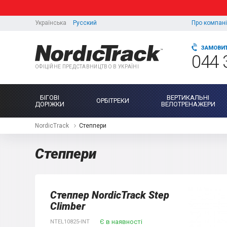
Українська
Русский
Про компан
ЗАМОВИТ
044 
ОФІЦІЙНЕ ПРЕДСТАВНИЦТВО В УКРАЇНІ
БІГОВІ
ВЕРТИКАЛЬНІ
ОРБІТРЕКИ
ДОРІЖКИ
ВЕЛОТРЕНАЖЕРИ
NordicTrack
Степпери
Степпери
Степпер NordicTrack Step
Climber
Є в наявності
NTEL10825-INT