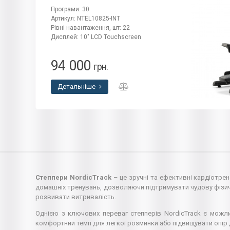
Програми: 30
Артикул: NTEL10825-INT
Рівні навантаження, шт: 22
Дисплей: 10" LCD Touchscreen
94 000
грн.
Детальніше
Степпери NordicTrack
– це зручні та ефективні кардіотрен
домашніх тренувань, дозволяючи підтримувати чудову фізич
розвивати витривалість.
Однією з ключових переваг степперів NordicTrack є можли
комфортний темп для легкої розминки або підвищувати опір 