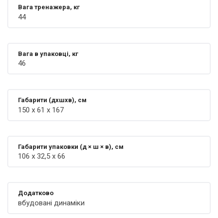
Вага тренажера, кг
44
Вага в упаковці, кг
46
Габарити (дхшхв), см
150 х 61 х 167
Габарити упаковки (д × ш × в), см
106 х 32,5 х 66
Додатково
вбудовані динаміки