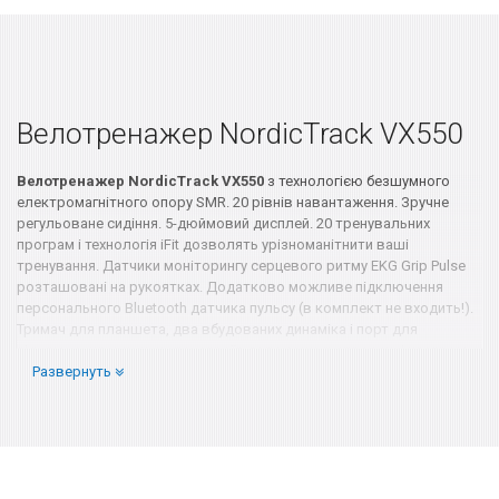
Велотренажер NordicTrack VX550
Велотренажер NordicTrack VX550
з технологією безшумного
електромагнітного опору SMR. 20 рівнів навантаження. Зручне
регульоване сидіння. 5-дюймовий дисплей. 20 тренувальних
програм і технологія iFit дозволять урізноманітнити ваші
тренування. Датчики моніторингу серцевого ритму EKG Grip Pulse
розташовані на рукоятках. Додатково можливе підключення
персонального Bluetooth датчика пульсу (в комплект не входить!).
Тримач для планшета, два вбудованих динаміка і порт для
підключення музичних пристроїв допоможе в створенні настрою
Развернуть
під час тренування.