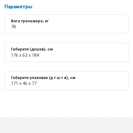
Параметры
Вага тренажера, кг
78
Габарити (дхшхв), см
176 x 63 x 184
Габарити упаковки (д × ш × в), см
171 x 46 x 77