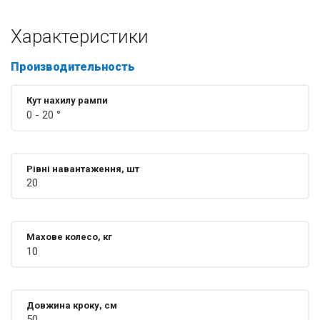
основні показники. Рукоятки тренажера оснащені сенсорними
датчиками вимірювання вашого пульсу. Вбудована акустична
Характеристики
система з стереодинаміками, а також можливість підключення
IPod або Mp3 зроблять вашу тренування комфортної і ритмічної.
Производительность
Датчик Polar в комплект не входить!
Кут нахилу рампи
0 - 20 °
Рівні навантаження, шт
20
Махове колесо, кг
10
Довжина кроку, см
50