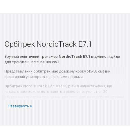
Орбітрек NordicTrack E7.1
Зручний еліптичний тренажер
NordicTrack E7.1
відмінно підійде
для тренувань всієї вашої сім'ї.
Представлений орбитрек має довжину кроку (45-50 см) він
практичний у використанні різними людьми.
Орбитрек NordicTrack E7.1
має 20 рівнів навантаження, що
надасть вам можливість занять з різною потужністю і 20
вбудованих програм тренувань для того, щоб ви підібрали зручний
для вас режим. Механічно можна дуже просто відрегулювати кут
Развернуть
нахилу рампи (від 0 до 20 градусів) і змінити амплітуду виконання
рухів для комфортних занять.
Щоб контролювати процес тренування і ваше самопочуття в
орбітрек встановлений LED-дисплей, який демонструє вам всі