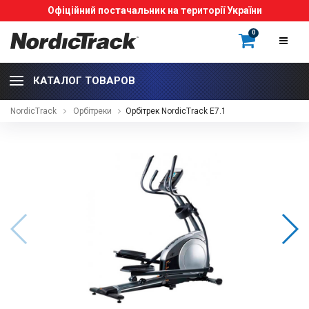
Офіційний постачальник на території України
0
КАТАЛОГ ТОВАРОВ
NordicTrack
Орбітреки
Орбітрек NordicTrack E7.1