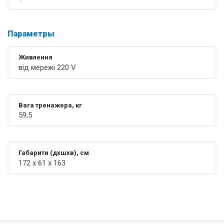
Параметры
Живлення
від мережі 220 V
Вага тренажера, кг
59,5
Габарити (дхшхв), см
172 x 61 x 163