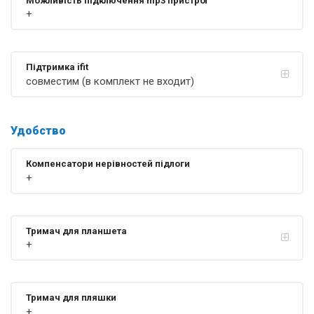
Можливість підключення mp3 пристрої
+
Підтримка ifit
совместим (в комплект не входит)
Удобство
Компенсатори нерівностей підлоги
+
Тримач для планшета
+
Тримач для пляшки
+