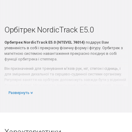
Орбітрек NordicTrack E5.0
Орбитрек NordicTrack E5.0 (NTEVEL 74014)
подарує Вам
упевненість в собі і прекрасну фізичну форму і фігуру. Орбитрек з
магнітною системою навантаження прекрасно поєднує в собі
функції орбитрека і степпера.
Він призначений для тренування м'язів рук, ніг, стегон і сідниць, і
для зміцнення дихальної та серцево-судинної системи організму.
Регулярні заняття на орбітрек допоможуть завжди бути у відмінній
фізичній формі. Можливість виконання комбінованих рухів, таких
як лижний хід, степер, задіє під час тренування близько 200 м'язів.
Развернуть
Особливості:
Програми: 20 (встановлені 10, зниження калорій 10)
Опір: технологія Silent Magnetic Resistance SMR.
Конструкція: ергономічний дизайн для ефективного
спалювання калорій і поліпшення м'язового тонусу
Стабільність: вбудовані підшипники високої точності