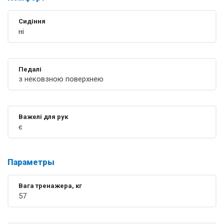
Сидіння
ні
Педалі
з нековзною поверхнею
Важелі для рук
є
Параметры
Вага тренажера, кг
57