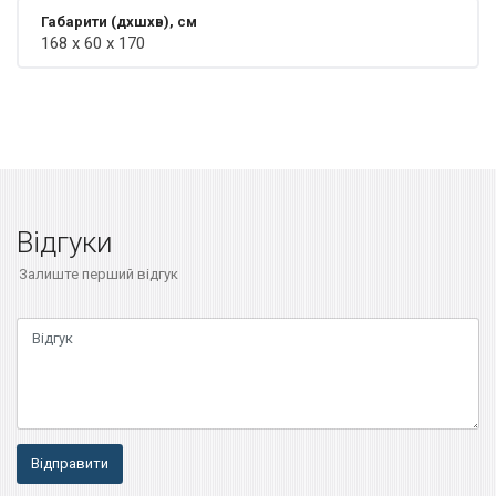
Габарити (дхшхв), см
168 х 60 х 170
Відгуки
Залиште перший відгук
Відправити