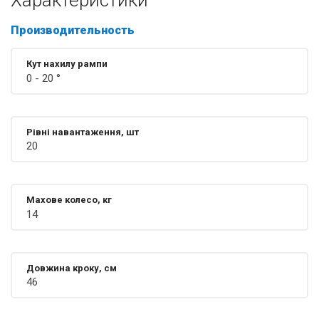
Характеристики
забезпечують відчуття комфорту і зручності при
використанні тренажера.
Производительность
Ергометр класу А (підходить для терапевтичних цілей)
Вбудовані колеса: для швидкого і легкого переміщення
тренажера
Кут нахилу рампи
Комп'ютер: відображення швидкості, часу, дистанції,
0 - 20 °
обороти в хвилину, пульс, калорії.
Вхід для iPOD / MP3 2 спікера Intermix Acoustics 2.0
Дисплей 5 LCD екран
Вимірювання пульсу: кардіо датчик на рукоятках,
Рівні навантаження, шт
вбудований приймач для кардиодатчики Polar
20
Інтерактивна тренування: сумісний з картою iFIT SD card
Махове колесо, кг
14
Довжина кроку, см
46