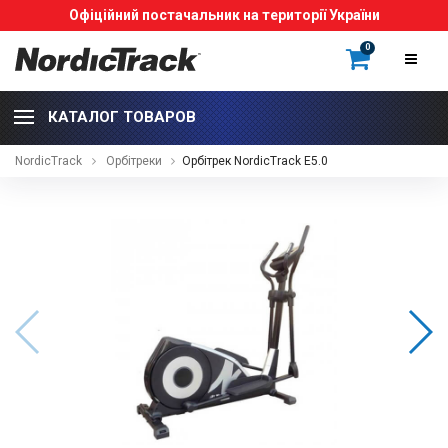
Офіційний постачальник на території України
0
КАТАЛОГ ТОВАРОВ
NordicTrack
Орбітреки
Орбітрек NordicTrack E5.0