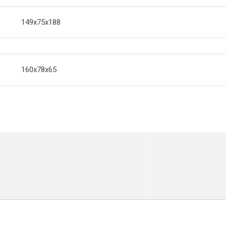
149х75х188
160х78х65