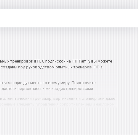
х тренировок iFIT. С подпиской на iFIT Family вы можете
 созданы под руководством опытных тренеров iFIT, а
хватывающие дух места по всему миру. Подключите
аждаетесь первоклассными кардиотренировками.
ный эллиптический тренажер, вертикальный степпер или даже
строенные элементы управления сопротивлением и наклоном
ки Soft Touch для верхней части тела дополнительно
и.