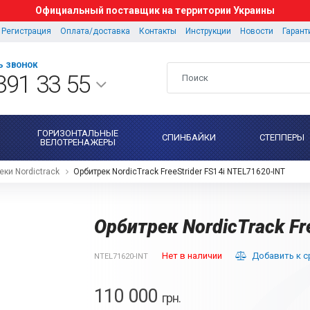
Официальный поставщик на территории Украины
Регистрация
Оплата/доставка
Контакты
Инструкции
Новости
Гарант
Ь ЗВОНОК
391 33 55
ГОРИЗОНТАЛЬНЫЕ
СПИНБАЙКИ
СТЕППЕРЫ
ВЕЛОТРЕНАЖЕРЫ
еки Nordictrack
Орбитрек NordicTrack FreeStrider FS14i NTEL71620-INT
Орбитрек NordicTrack Fr
Нет в наличии
Добавить к 
NTEL71620-INT
110 000
грн.