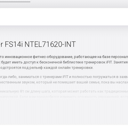
er FS14i NTEL71620-INT
то инновационное фитнес-оборудование, работающее на базе персональны
будет иметь доступ к бесконечной библиотеке тренировок iFIT. Занятия
подстроятся под рельеф каждой онлайн тренировки.
огда-либо, заниматься с тренерами iFIT и полностью погружаться в за
ачественным звуком, который не помешает вашей семье, пока вы насл
т уникальную 81 см длину шага, которая может работать как традицион
ой нагрузкой. Если вам понадобится изменить сложность упражнений, в
ие и наклон во время тренировки.
, когда вы вернетесь на следующую тренировку. Кроме того, две рукоят
ости для полноценной и максимально эффективной домашней тренировк