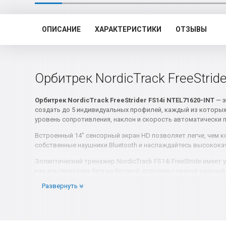
ОПИСАНИЕ
ХАРАКТЕРИСТИКИ
ОТЗЫВЫ
Орбитрек NordicTrack FreeStrid
Орбитрек NordicTrack FreeStrider FS14i NTEL71620-INT
— э
создать до 5 индивидуальных профилей, каждый из которых 
уровень сопротивления, наклон и скорость автоматически 
Встроенный 14" сенсорный экран HD позволяет легче, чем к
собственные наушники Bluetooth и наслаждайтесь высокок
Эллиптический тренажер NordicTrack FS14i FreeStride имее
как альтернатива бегу на беговой дорожке с низкой ударн
одним касанием позволяют легко регулировать сопротивлен
Развернуть
iFIT запоминает ваши изменения показателей и учитывает их
задействуют вашу спину, руки и плечи, расширяя возможн